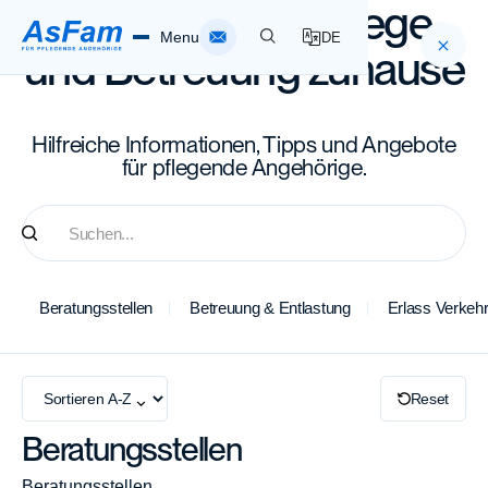
Wichtiges zur Pflege
Menu
DE
und Betreuung zuhause
Home
Hilfreiche Informationen, Tipps und Angebote
für pflegende Angehörige.
Pflegende Angehörige
Spitex AsFam
Beratungsstellen
Betreuung & Entlastung
Erlass Verkeh
Über AsFam
Standorte
Reset
Infothek
Beratungsstellen
Beratungsstellen