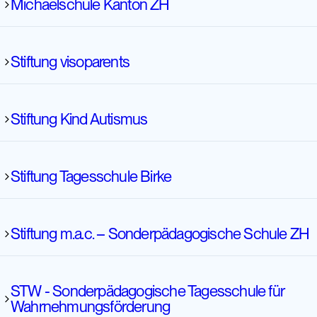
Michaelschule Kanton ZH
Maurerschule
Stiftung visoparents
Stiftung Kind Autismus
Michaelschule Winterthur
Stiftung visoparents - Familie, Kind und Behinderung
Stiftung Tagesschule Birke
Stiftung Kind und Autismus
Stiftung m.a.c. – Sonderpädagogische Schule ZH
Stiftung Tagesschule Birke
STW - Sonderpädagogische Tagesschule für
Wahrnehmungsförderung