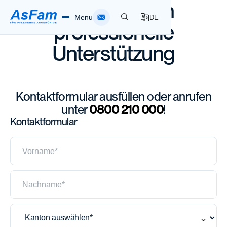
Holen Sie sich
Menu
DE
professionelle
Unterstützung
Home
Pflegende Angehörige
Kontaktformular ausfüllen oder anrufen
unter
0800 210 000
!
Spitex AsFam
Kontaktformular
Über AsFam
Vorname*
Standorte
Nachname*
Infothek