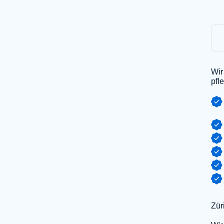
Wir
pfl
Zür