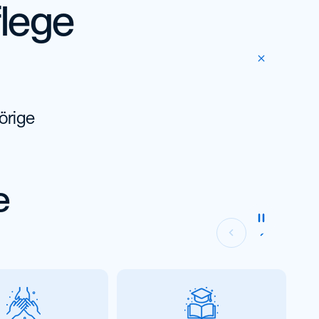
flege
örige
e