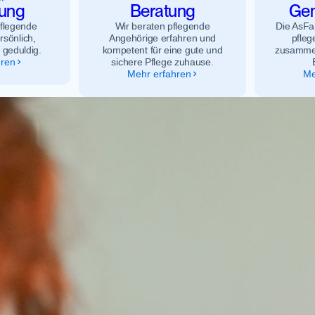
tung
Beratung
Gem
pflegende
Wir beraten pflegende
Die AsFa
rsönlich,
Angehörige erfahren und
pfleg
 geduldig.
kompetent für eine gute und
zusammen
hren
sichere Pflege zuhause.
Mehr erfahren
Me