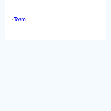
Team
Patricia Rebelo
Diplomierte Pflegefachfrau - Teamlead
Alicia Verjus
Administration
Océane Tosto
Teamlead Administration und Human Ressources
Manager