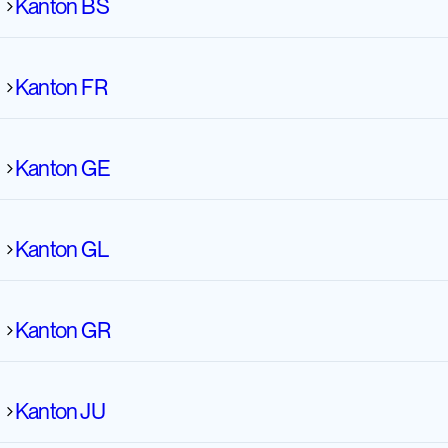
Kanton BS
Kanton BS
Kanton FR
dem Merkblatt
Steuerbefreiung bei Invalidität
Kanton AI
und dem Formular zur
ärztlichen Beurteilung für die
Motorfahrzeugsteuerbefreiung bei Invalidität
Kanton FR
Kanton GE
Kanton GE
Kanton GL
Kanton GL
Kanton GR
Kanton BE
Kanton JU
Kanton BL