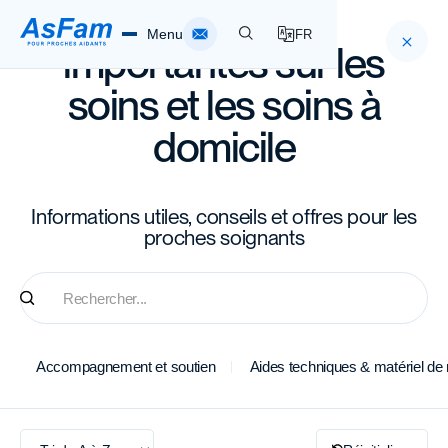
Informations
Menu
FR
importantes sur les
soins et les soins à
Accueil
domicile
Soignants
Informations utiles, conseils et offres pour les
Spitex AsFam
proches soignants
À propos de l'ASFam
sites
Accompagnement et soutien
Aides techniques & matériel de
Infothèque