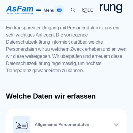
Datenschutz­erklärung
Menu
DE
Zuletzt aktualisiert am
24. Juli 2026
Ein transparenter Umgang mit Personendaten ist uns ein
Home
sehr wichtiges Anliegen. Die vorliegende
Datenschutzerklärung informiert darüber, welche
Personendaten wir zu welchem Zweck erheben und an wen
Pflegende Angehörige
wir diese weitergeben. Wir überprüfen und erneuern diese
Datenschutzerklärung regelmässig, um höchste
Spitex AsFam
Transparenz gewährleisten zu können.
Über AsFam
Welche Daten wir erfassen
Standorte
Infothek
Allgemeine Personendaten