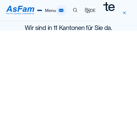
Unsere Standorte
Menu
DE
Wir sind in 11 Kantonen für Sie da.
Home
Pflegende Angehörige
Spitex AsFam
Über AsFam
Standorte
Infothek