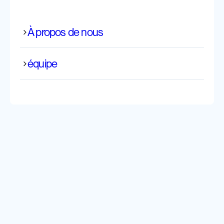
À propos de nous
équipe
Azra Vishi
Infirmière spécialisée certifiée — gestion de cas
Florencia Baumann
Infirmière diplômée - Gestion de cas
Pharita Cretton-Schmuki