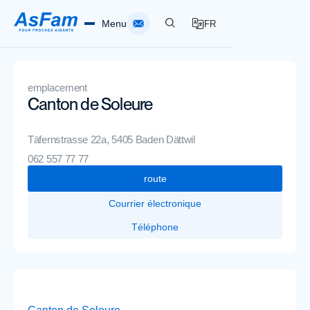
Menu
FR
Accueil
emplacement
Canton de Soleure
Soignants
Täfernstrasse 22a, 5405 Baden Dättwil
Spitex AsFam
062 557 77 77
route
À propos de l'ASFam
Courrier électronique
Téléphone
sites
Infothèque